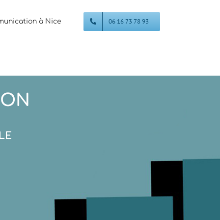
06 16 73 78 93
unication à Nice
ION
LE