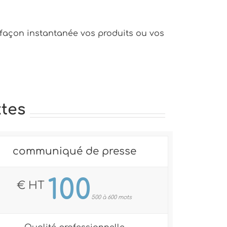
e façon instantanée vos produits ou vos
xtes
communiqué de presse
100
€ HT
500 à 600 mots