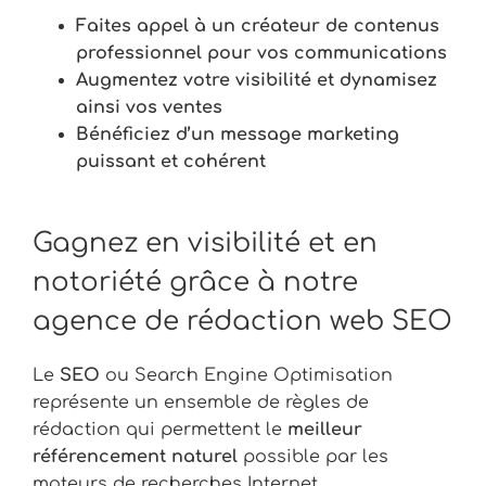
Faites appel à un créateur de contenus
professionnel pour vos communications
Augmentez votre visibilité et dynamisez
ainsi vos ventes
Bénéficiez d’un message marketing
puissant et cohérent
Gagnez
en
visibilit
é
et
en
notori
é
t
é
gr
â
ce
à
notre
agence
de rédaction web
SEO
Le
SEO
ou Search Engine Optimisation
représente un ensemble de règles de
rédaction qui permettent le
meilleur
référencement naturel
possible par les
moteurs de recherches Internet.