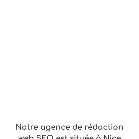
Faites appel à notre service de création de
contenus et dynamisez ainsi votre
communication et vos prises de contact
clients !
Notre agence de rédaction
web SEO est située à Nice