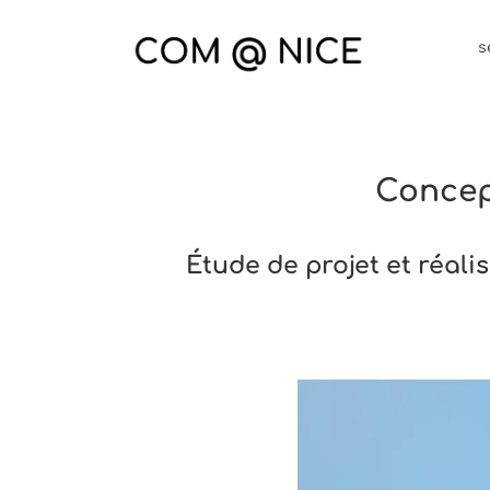
Passer
au
s
contenu
Concep
Étude de projet et réal