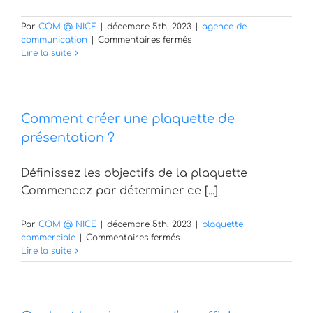
Par
COM @ NICE
|
décembre 5th, 2023
|
agence de
sur
communication
|
Commentaires fermés
Comment
Lire la suite
faire
de
la
publicité
Comment créer une plaquette de
sur
Google
présentation ?
?
Définissez les objectifs de la plaquette
Commencez par déterminer ce [...]
Par
COM @ NICE
|
décembre 5th, 2023
|
plaquette
sur
commerciale
|
Commentaires fermés
Comment
Lire la suite
créer
une
plaquette
de