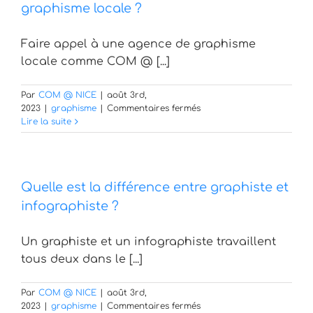
sur
graphisme locale ?
l’activité
d’une
Faire appel à une agence de graphisme
entreprise
?
locale comme COM @ [...]
Par
COM @ NICE
|
août 3rd,
sur
2023
|
graphisme
|
Commentaires fermés
Pourquoi
Lire la suite
faire
appel
à
une
Quelle est la différence entre graphiste et
agence
de
infographiste ?
graphisme
locale
Un graphiste et un infographiste travaillent
?
tous deux dans le [...]
Par
COM @ NICE
|
août 3rd,
sur
2023
|
graphisme
|
Commentaires fermés