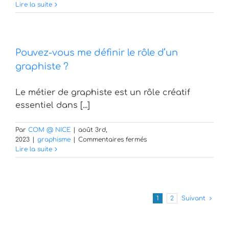
Quelle
Lire la suite
est
la
différence
entre
Pouvez-vous me définir le rôle d’un
graphiste
et
graphiste ?
infographiste
?
Le métier de graphiste est un rôle créatif
essentiel dans [...]
Par
COM @ NICE
|
août 3rd,
sur
2023
|
graphisme
|
Commentaires fermés
Pouvez-
Lire la suite
vous
me
définir
le
rôle
1
2
Suivant
d’un
graphiste
?