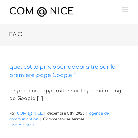
Passer
au
contenu
F.A.Q.
quel est le prix pour apparaitre sur la
premiere page Google ?
Le prix pour apparaître sur la première page
de Google [...]
Par
COM @ NICE
|
décembre 5th, 2023
|
agence de
sur
communication
|
Commentaires fermés
quel
Lire la suite
est
le