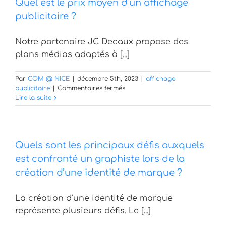
Quel est le prix moyen d’un affichage
présentation
?
publicitaire ?
Notre partenaire JC Decaux propose des
plans médias adaptés à [...]
Par
COM @ NICE
|
décembre 5th, 2023
|
affichage
sur
publicitaire
|
Commentaires fermés
Quel
Lire la suite
est
le
prix
moyen
Quels sont les principaux défis auxquels
d’un
affichage
est confronté un graphiste lors de la
publicitaire
création d’une identité de marque ?
?
La création d’une identité de marque
représente plusieurs défis. Le [...]