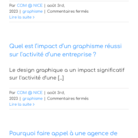
Par
COM @ NICE
|
août 3rd,
sur
2023
|
graphisme
|
Commentaires fermés
Quels
Lire la suite
sont
les
principaux
défis
Quel est l’impact d’un graphisme réussi
auxquels
est
sur l’activité d’une entreprise ?
confronté
un
Le design graphique a un impact significatif
graphiste
lors
sur l’activité d’une [...]
de
la
Par
COM @ NICE
|
août 3rd,
création
sur
2023
|
graphisme
|
Commentaires fermés
d’une
Quel
Lire la suite
identité
est
de
l’impact
marque
d’un
?
graphisme
Pourquoi faire appel à une agence de
réussi