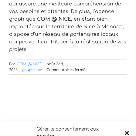
qui assure une meilleure compréhension de
vos besoins et attentes. De plus, l’agence
graphique
COM @ NICE
, en étant bien
implantée sur le territoire de Nice à Monaco,
dispose d’un réseau de partenaires locaux
qui peuvent contribuer à la réalisation de vos
projets.
Par
COM @ NICE
|
août 3rd,
sur
2023
|
graphisme
|
Commentaires fermés
Pourquoi
faire
appel
à
une
agence
de
graphisme
locale
?
Gérer le consentement aux