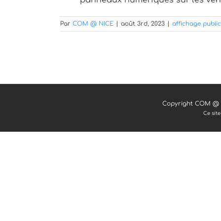
panneaux numériques sur les véhi
Par
COM @ NICE
|
août 3rd, 2023
|
affichage public
Copyright COM @ N
Ce sit