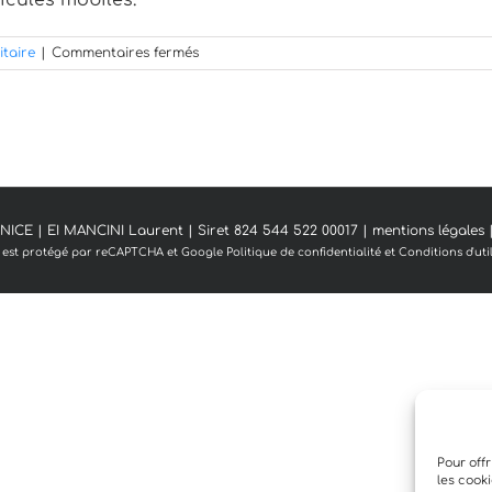
cules mobiles.
sur
itaire
|
Commentaires fermés
Quels
sont
les
différents
types
d’affichages
publicitaires
?
ICE | EI MANCINI Laurent | Siret 824 544 522 00017 |
mentions légales
|
e est protégé par reCAPTCHA et Google
Politique de confidentialité
et
Conditions d'uti
Pour offr
les cook