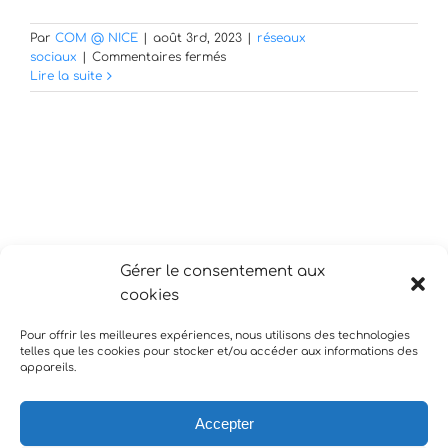
Par
COM @ NICE
|
août 3rd, 2023
|
réseaux
sur
sociaux
|
Commentaires fermés
Une
Lire la suite
entreprise
a-
t-
elle
réellement
besoin
d’un
Community
Manager
?
Gérer le consentement aux
cookies
Pour offrir les meilleures expériences, nous utilisons des technologies
telles que les cookies pour stocker et/ou accéder aux informations des
appareils.
Accepter