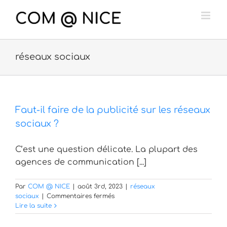
Passer
au
contenu
réseaux sociaux
Faut-il faire de la publicité sur les réseaux
sociaux ?
C’est une question délicate. La plupart des
agences de communication [...]
Par
COM @ NICE
|
août 3rd, 2023
|
réseaux
sur
sociaux
|
Commentaires fermés
Faut-
Lire la suite
il
faire