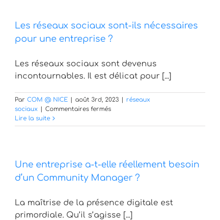
de
la
Les réseaux sociaux sont-ils nécessaires
publicité
sur
pour une entreprise ?
les
réseaux
Les réseaux sociaux sont devenus
sociaux
?
incontournables. Il est délicat pour [...]
Par
COM @ NICE
|
août 3rd, 2023
|
réseaux
sur
sociaux
|
Commentaires fermés
Les
Lire la suite
réseaux
sociaux
sont-
ils
Une entreprise a-t-elle réellement besoin
nécessaires
pour
d’un Community Manager ?
une
entreprise
La maîtrise de la présence digitale est
?
primordiale. Qu’il s’agisse [...]