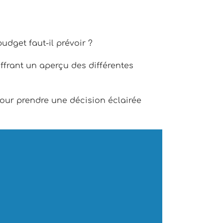
udget faut-il prévoir ?
offrant un aperçu des différentes
 pour prendre une décision éclairée
 freelances débutants, les prix
entaines d’euros
.
s petites agences, les coûts varient
 des graphistes renommés,
les tarifs se
es spécifiques du client.