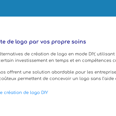
ersité des options disponibles, allant de solutions ab
s importants pour des projets d’envergure ou des dem
ite de logo par vos propre soins
alternatives de création de logo en mode DIY, utilisant
ertain investissement en temps et en compétences cr
gos offrent une solution abordable pour les entrepris
u coûteux permettent de concevoir un logo sans l’aide 
e création de logo DIY