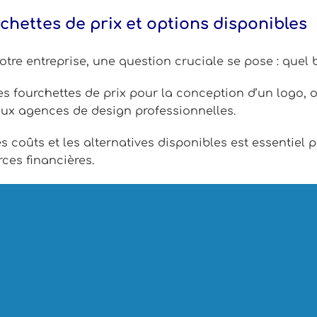
rchettes de prix et options disponibles
otre entreprise, une question cruciale se pose : quel b
les fourchettes de prix pour la conception d’un logo, 
aux agences de design professionnelles.
s coûts et les alternatives disponibles est essentiel
ces financières.
, souvent réalisé avec des outils gratuits ou par des
dizaines d’euros et peuvent aller jusqu’à quelques c
, conçus par des freelances plus expérimentés ou de
uros HT.
remium, créés par des agences de communication ou
HT
, en fonction de l’envergure du projet et des exigenc