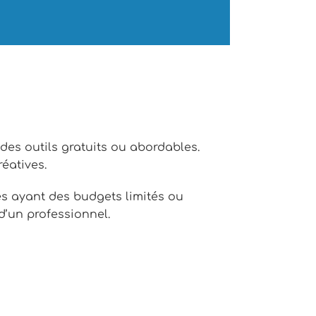
ordables pour les petites entreprises
andes très spécifiques.
 des outils gratuits ou abordables.
éatives.
es ayant des budgets limités ou
d’un professionnel.