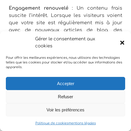
Engagement renouvelé
: Un contenu frais
suscite l’intérêt. Lorsque les visiteurs voient
que votre site est régulièrement mis à jour
avec de nouveaux articles de blog, des
études de cas ou des témoignages, cela crée
Gérer le consentement aux
une incitation à revenir, renforçant ainsi la
cookies
fidélité des utilisateurs.
Pour offrir les meilleures expériences, nous utilisons des technologies
telles que les cookies pour stocker et/ou accéder aux informations des
Optimisation pour les moteurs de recherche
:
appareils.
Les algorithmes de recherche favorisent les
sites qui sont mis à jour régulièrement. En
Accepter
ajoutant continuellement du contenu
pertinent et de qualité, vous augmentez vos
Refuser
chances de mieux vous positionner dans les
résultats de recherche, attirant ainsi un
Voir les préférences
public plus large.
Politique de cookies
mentions légales
Crédibilité et confiance
: Un site mis à jour