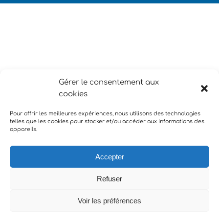
Gérer le consentement aux
cookies
Pour offrir les meilleures expériences, nous utilisons des technologies
telles que les cookies pour stocker et/ou accéder aux informations des
appareils.
Copyright COM @ NICE | EI MANCINI Laurent | Siret 824 544
Accepter
522 00017 |
mentions légales
| +33 (0)6 16 73 78 93
Ce site est protégé par reCAPTCHA et Google
Politique de confidentialité
Refuser
et
Conditions d'utilisation
Voir les préférences