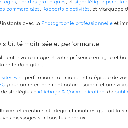
e logos
,
chartes graphiques
, et
signalétique percutan
tes commerciales
,
Rapports d’activités
, et Marquage d
d’instants avec la
Photographie professionnelle
et im
isibilité maîtrisée et performante
e entre votre image et votre présence en ligne et hors
anéité du digital :
 sites web
performants, animation stratégique de vo
SEO
pour un référencement naturel soigné et une visibi
de stratégies d’
Affichage & Communication
, de
publi
éflexion et création, stratégie et émotion
, qui fait la 
e vos messages sur tous les canaux.