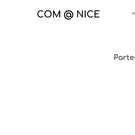
Passer
au
s
contenu
Parte