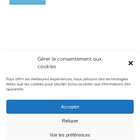
Gérer le consentement aux
cookies
Pour offrir les meilleures expériences, nous utilisons des technologies
telles que les cookies pour stocker et/ou accéder aux informations des
appareils.
Accepter
Refuser
Copyright COM @ NICE | EI MANCINI Laurent | Siret 824 544
522 00017 |
mentions légales
| +33 (0)6 16 73 78 93
Voir les préférences
Ce site est protégé par reCAPTCHA et Google
Politique de confidentialité