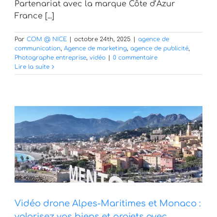
Partenariat avec la marque Côte d’Azur
France [...]
Par
COM @ NICE
|
octobre 24th, 2025
|
agence de
communication
,
Agence de marketing
,
agence de publicité
,
Photographe entreprise
,
vidéo
|
0 commentaire
Lire la suite
Vidéo drone Alpes-Maritimes et Monaco :
valorisez vos biens et projets avec