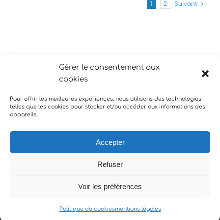
1
2
Suivant
Gérer le consentement aux
cookies
Pour offrir les meilleures expériences, nous utilisons des technologies
telles que les cookies pour stocker et/ou accéder aux informations des
appareils.
Accepter
Refuser
Copyright COM @ NICE | EI MANCINI Laurent | Siret 824 544
522 00017 |
mentions légales
| +33 (0)6 16 73 78 93
Voir les préférences
Ce site est protégé par reCAPTCHA et Google
Politique de confidentialité
et
Conditions d'utilisation
Politique de cookies
mentions légales